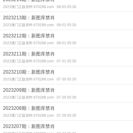
2023澳门正版资料 670288.com
08-03 05:30
2023213期：新图库禁肖
2023澳门正版资料 670288.com
08-02 05:30
2023212期：新图库禁肖
2023澳门正版资料 670288.com
08-01 05:30
2023211期：新图库禁肖
2023澳门正版资料 670288.com
07-31 05:30
2023210期：新图库禁肖
2023澳门正版资料 670288.com
07-30 05:30
2023209期：新图库禁肖
2023澳门正版资料 670288.com
07-29 05:30
2023208期：新图库禁肖
2023澳门正版资料 670288.com
07-28 05:30
2023207期：新图库禁肖