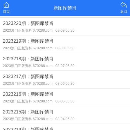
新图库禁肖
首页
返回
2023220期：新图库禁肖
2023澳门正版资料 670288.com
08-09 05:30
2023219期：新图库禁肖
2023澳门正版资料 670288.com
08-08 05:30
2023218期：新图库禁肖
2023澳门正版资料 670288.com
08-07 05:30
2023217期：新图库禁肖
2023澳门正版资料 670288.com
08-06 05:30
2023216期：新图库禁肖
2023澳门正版资料 670288.com
08-05 05:30
2023215期：新图库禁肖
2023澳门正版资料 670288.com
08-04 05:30
2023214期：新图库禁肖