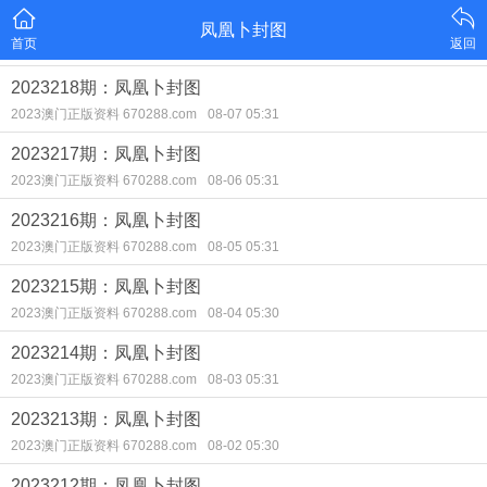
凤凰卜封图
首页
返回
2023218期：凤凰卜封图
2023澳门正版资料 670288.com
08-07 05:31
2023217期：凤凰卜封图
2023澳门正版资料 670288.com
08-06 05:31
2023216期：凤凰卜封图
2023澳门正版资料 670288.com
08-05 05:31
2023215期：凤凰卜封图
2023澳门正版资料 670288.com
08-04 05:30
2023214期：凤凰卜封图
2023澳门正版资料 670288.com
08-03 05:31
2023213期：凤凰卜封图
2023澳门正版资料 670288.com
08-02 05:30
2023212期：凤凰卜封图